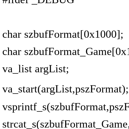
char szbufFormat[0x1000];
char szbufFormat_Game[0x
va_list argList;
va_start(argList,pszFo
vsprintf_s(szbufFormat,pszF
strcat_s(szbufFormat_Game