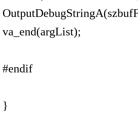
OutputDebugStringA(szbuf
va_end(argList);
#endif
}